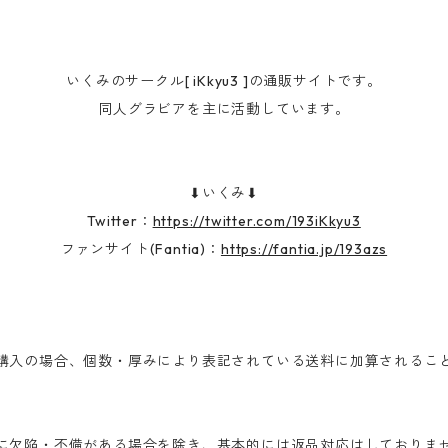
いくみのサークル[ iKkyu3 ]の通販サイトです。
同人グラビアを主に活動しています。
⬇︎いくみ⬇︎
Twitter：
https://twitter.com/193iKkyu3
ファンサイト(Fantia)：
https://fantia.jp/193azs
購入の場合、個数・厚みにより表記されている送料に加算されるこ
に欠陥・不備がある場合を除き、基本的には返品対応はしておりま