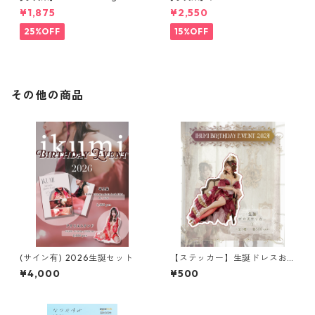
magazine [特別版]
¥1,875
¥2,550
25%OFF
15%OFF
その他の商品
(サイン有) 2026生誕セット
【ステッカー】生誕ドレスお
すわり
¥4,000
¥500