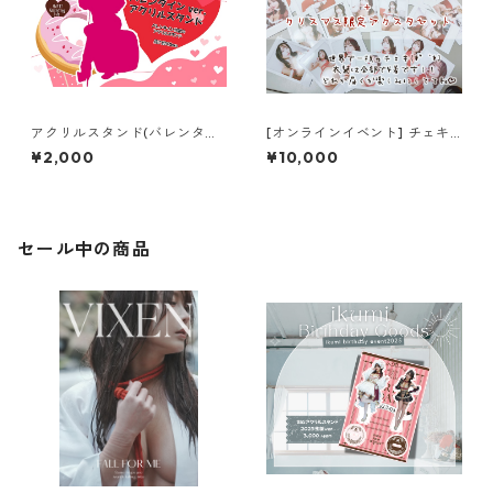
アクリルスタンド(バレンタイ
[オンラインイベント] チェキ
ン ver.)
サイン会 チェキ (アクスタ特
¥2,000
¥10,000
典付き5枚セット購入ver.)
セール中の商品