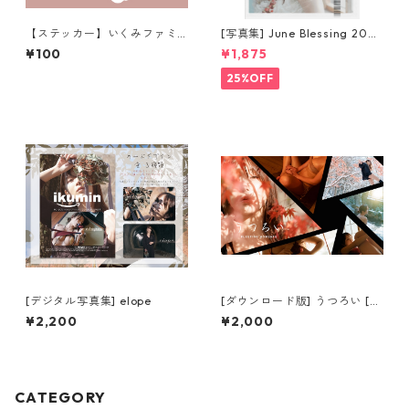
【ステッカー】いくみファミ
[写真集] June Blessing 2025
リー
magazine [特別版]
¥100
¥1,875
25%OFF
[デジタル写真集] elope
[ダウンロード版] うつろい [デ
ジタル写真集]
¥2,200
¥2,000
CATEGORY