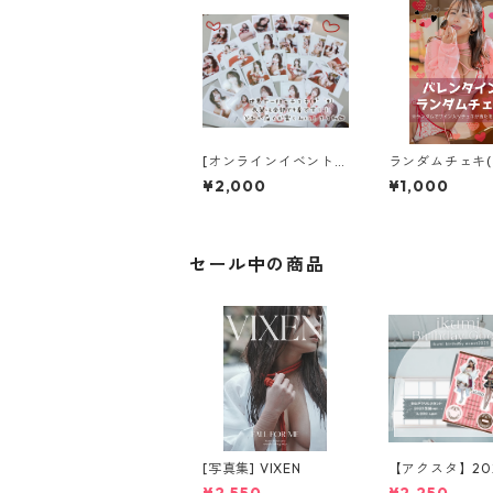
[オンラインイベント]
ランダムチェキ
チェキサイン会 サイン
ンタイン ver.)
¥2,000
¥1,000
チェキ
セール中の商品
[写真集] VIXEN
【アクスタ】20
誕ver.