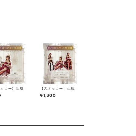
テッカー】生誕ド
【ステッカー】生誕セ
おすわり
ット
0
¥1,300