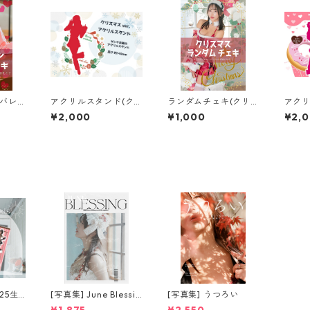
(バレ
アクリルスタンド(ク
ランダムチェキ(クリ
アクリ
リスマス ver.)
スマス ver.)
レンタイ
¥2,000
¥1,000
¥2,
25生
[写真集] June Blessin
[写真集] うつろい
g 2025 magazine [特