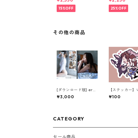
¥2,550
¥2,250
15%OFF
25%OFF
その他の商品
[ダウンロード版] er
【ステッカー】
m...O [デジタル写真
ファミリー
¥3,000
¥100
集]
CATEGORY
セール商品