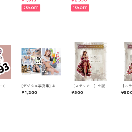
¥1,875
¥2,550
別版]
25%OFF
15%OFF
いくみ
[デジタル写真集] あに
【ステッカー】生誕ド
【ス
まる (ダウンロード版)
レス
レス
¥1,200
¥500
¥50