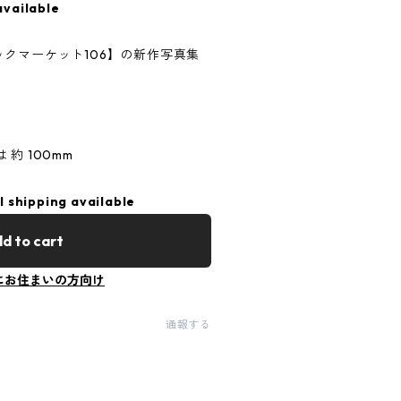
available
コミックマーケット106】の新作写真集
約 100mm
l shipping available
d to cart
にお住まいの方向け
通報する