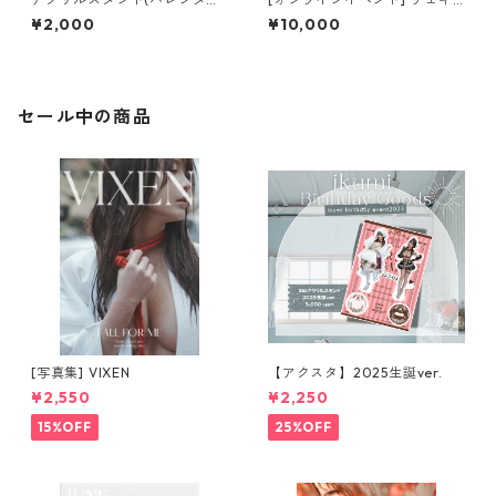
ン ver.)
サイン会 チェキ (アクスタ特
¥2,000
¥10,000
典付き5枚セット購入ver.)
セール中の商品
[写真集] VIXEN
【アクスタ】2025生誕ver.
¥2,550
¥2,250
15%OFF
25%OFF