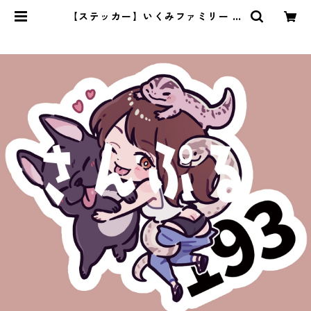
【ステッカー】いくみファミリー | i
Kkyu3