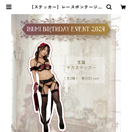
【ステッカー】レースボンテージ衣
装 | iKkyu3