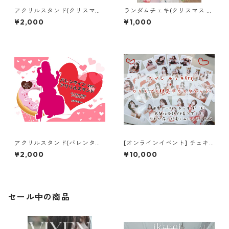
アクリルスタンド(クリスマス
ランダムチェキ(クリスマス ve
ver.)
r.)
¥2,000
¥1,000
アクリルスタンド(バレンタイ
[オンラインイベント] チェキ
ン ver.)
サイン会 チェキ (アクスタ特
¥2,000
¥10,000
典付き5枚セット購入ver.)
セール中の商品